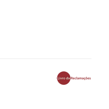
o Porto , Florista localizada no Porto , Florista
na igreja , entrega na casa mortuária , entregas na
 para igrejas , entrega de ramos de flores , ramos
 cemitérios , entrega locais de