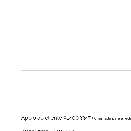
Floristas no Porto - Compra e Distribuição de Flores o
porto , florista situada no porto Portugal , entrega d
maternidade , entrega no hospital , entrega de ramos
de funeral , entrega ao domicilio , loja online
Florista online para Compra e Entrega de Flores ao domicilio no p
trabalho , entrega diretamente na igreja
Apoio ao cliente 914003347
( Chamada para a red