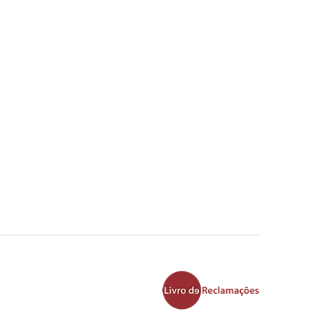
ista em valbom , Florista localizada em valbom ,
tanatório , entrega na igreja , entrega na casa
rega de palma , entrega de coroa de flores , envio
 cemitérios , entrega locais de