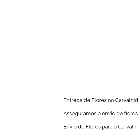
Florista local no carvalhido c
carvalhido perto de tudo entre
, flores , palmas . Ligue para
Entrega de Flores no Carvalhi
Asseguramos o envio de flores
Envio de Flores para o Carvalh