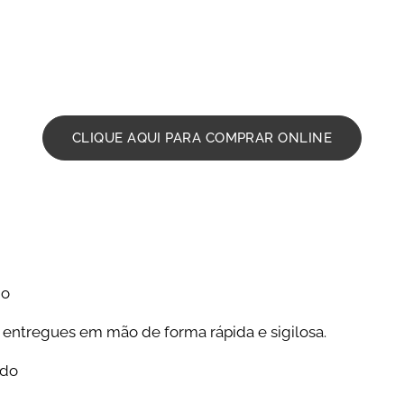
om serviço de entrega de flores ao domicilio em 2 horas . 
ga de forma rápida coroa de flores em carvalhido em fun
 o nosso 914003347
CLIQUE AQUI PARA COMPRAR ONLINE
do
 entregues em mão de forma rápida e sigilosa.
ido