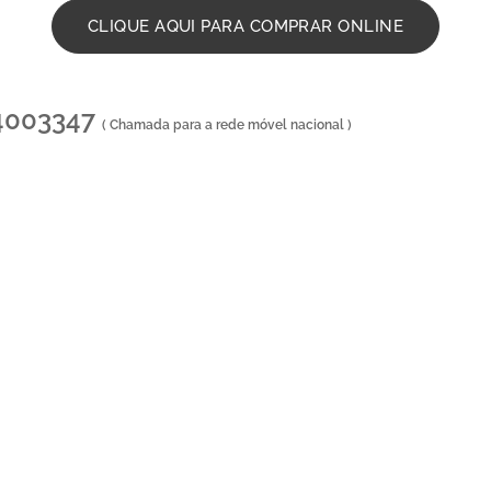
CLIQUE AQUI PARA COMPRAR ONLINE
14003347
( Chamada para a rede móvel nacional )
ores online - Entrega de flores ao domicilio - Entrega na zona centro , Entregas ao domicilio , Flo
o Carvalhido Portugal , entrega de coroa de funeral , entregas ao domicilio , entregas no cemitério 
a no hospital , entrega de ramos de flores , entregas de palmas , entrega de palma , entrega de co
 ramos de flores , ramos de funeral , entrega ao domicilio , loja online