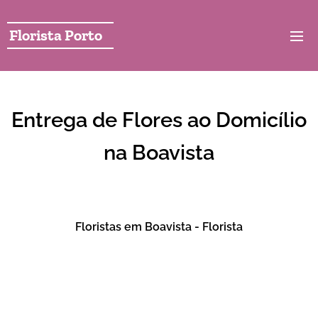
Florista Porto
Entrega de Flores ao Domicílio
na Boavista
Floristas em Boavista - Florista
Florista local na boavista com serviço de entrega de
flores ao domicilio em 2 horas . A nossa loja local na
boavista perto de tudo entrega de forma rápida coroa
de flores na boavista em funeral e velorio, ramo de