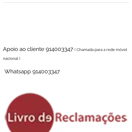
Florista online para Compra e Entrega de Flores ao domicilio no porto ,
entrega em igrejas e velórios , entrega em casa mortuaria , entrega em
cemitérios , entrega locais de trabalho , entrega diretamente na igreja
Apoio ao cliente 914003347
( Chamada para a rede móvel
nacional )
Whatsapp 914003347