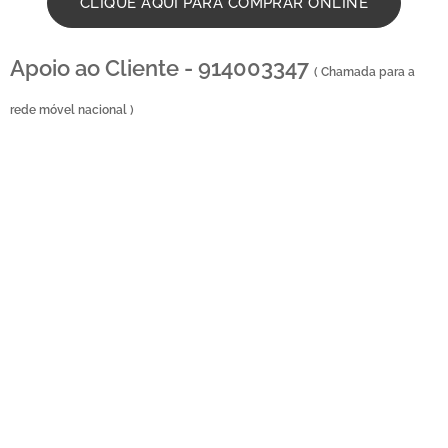
CLIQUE AQUI PARA COMPRAR ONLINE
Apoio ao Cliente - 914003347
( Chamada para a
rede móvel nacional )
Floristas na Boavista - Compra e Distribuição de Flores online - Entrega de flores ao
domicilio - Entrega na zona centro , Entregas ao domicilio , Florista em Boavista , Florista
localizada em Boavista , Florista Boavista , florista situada em Boavista Portugal , entrega de
coroa de funeral , entregas ao domicilio , entregas no cemitério , entrega no tanatório ,
entrega na igreja , entrega na casa mortuária , entregas na maternidade , florista perto da
igreja de boavista , entrega no hospital , entrega de ramos de flores , entregas de palmas ,
entrega de palma , entrega de coroa de flores , envio de flores para igrejas , entrega de
ramos de flores , ramos de funeral , entrega ao domicilio , loja online