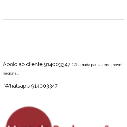
Florista online para Compra e Entrega de Flores ao domicilio no porto ,
entrega em igrejas e velórios , entrega em casa mortuaria , entrega em
cemitérios , entrega locais de trabalho , entrega diretamente na igreja
Apoio ao cliente 914003347
( Chamada para a rede móvel
nacional )
Whatsapp 914003347