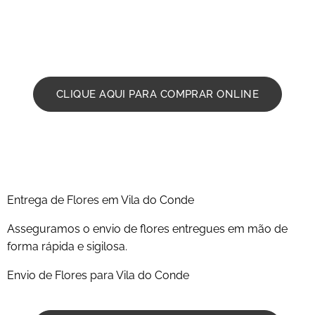
rápida coroa de flores em vila do conde em funeral e
velorio, ramo de flores , flores , palmas . Ligue para o
nosso 914003347
CLIQUE AQUI PARA COMPRAR ONLINE
Entrega de Flores em Vila do Conde
Asseguramos o envio de flores entregues em mão de
forma rápida e sigilosa.
Envio de Flores para Vila do Conde