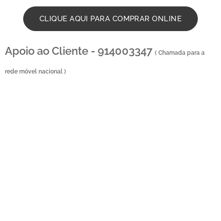
CLIQUE AQUI PARA COMPRAR ONLINE
Apoio ao Cliente - 914003347
( Chamada para a
rede móvel nacional )
Floristas em Vila do Conde
- Compra e Distribui
ção de Flores online - Entrega de flores ao
domicilio - Entrega na zona centro , Entregas ao domicilio , Florista em Vila do Conde ,
Florista localizada em Vila do Conde , Florista Vila do Conde , florista situada em Vila do
Conde Portugal , entrega de coroa de funeral , entregas ao domicilio , entregas no
cemitério , entrega no tanatório , entrega na igreja , entrega na casa mortuária , entregas na
maternidade , entrega no hospital , entrega de ramos de flores , entregas de palmas ,
entrega de palma , entrega de coroa de flores , florista perto da igreja de vila do conde ,
envio de flores para igrejas , entrega de ramos de flores , ramos de funeral , entrega ao
domicilio , perto da igreja , loja online