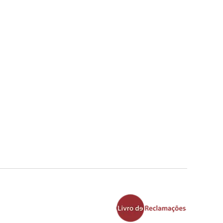
ista em fanzeres , Florista localizada em fanzeres ,
anatório , entrega na igreja , entrega na casa
ntrega de palma , entrega de coroa de flores , envio
 cemitérios , entrega locais de