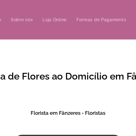
o
Sobre nós
Loja Online
Formas de Pagamento
a de Flores ao Domicílio em F
Florista em Fânzeres - Floristas