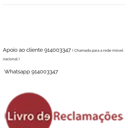
Florista online para Compra e Entrega de Flores ao domicilio no porto ,
entrega em igrejas e velórios , entrega em casa mortuaria , entrega em
cemitérios , entrega locais de trabalho , entrega diretamente na igreja
Apoio ao cliente 914003347
( Chamada para a rede móvel
nacional )
Whatsapp 914003347