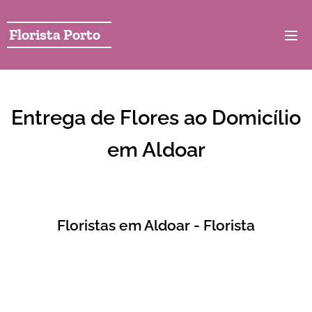
Florista Porto
Entrega de Flores ao Domicílio
em Aldoar
Floristas em Aldoar - Florista
Florista local em aldoar com serviço de entrega de
flores ao domicilio em 2 horas . A nossa loja local em
aldoar perto de tudo entrega de forma rápida coroa de