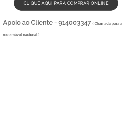
CLIQUE AQUI PARA COMPRAR ONLINE
Apoio ao Cliente - 914003347
( Chamada para a
rede móvel nacional )
Floristas em
Aldoar - Compra e Distribuição de Flores online - Entrega de flores ao
domicilio - Entrega na zona centro , Entregas ao domicilio , Florista em Aldoar , Florista
localizada em Aldoar , Florista aldoar , florista situada em aldoar Portugal , entrega de coroa
de funeral , entregas ao domicilio , entregas no cemitério , entrega no tanatório , entrega na
igreja , entrega na casa mortuária , entregas na maternidade , entrega no hospital , entrega
de ramos de flores , entregas de palmas , entrega de palma , entrega de coroa de flores ,
envio de flores para igrejas , florista perto da igreja de aldoar , entrega de ramos de flores ,
ramos de funera
l , entrega ao
domicilio
, loja online